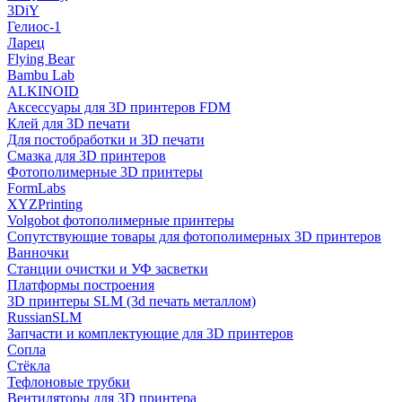
3DiY
Гелиос-1
Ларец
Flying Bear
Bambu Lab
ALKINOID
Аксессуары для 3D принтеров FDM
Клей для 3D печати
Для постобработки и 3D печати
Смазка для 3D принтеров
Фотополимерные 3D принтеры
FormLabs
XYZPrinting
Volgobot фотополимерные принтеры
Сопутствующие товары для фотополимерных 3D принтеров
Ванночки
Станции очистки и УФ засветки
Платформы построения
3D принтеры SLM (3d печать металлом)
RussianSLM
Запчасти и комплектующие для 3D принтеров
Сопла
Cтёкла
Тефлоновые трубки
Вентиляторы для 3D принтера