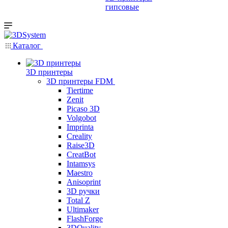
гипсовые
Каталог
3D принтеры
3D принтеры FDM
Tiertime
Zenit
Picaso 3D
Volgobot
Imprinta
Creality
Raise3D
CreatBot
Intamsys
Maestro
Anisoprint
3D ручки
Total Z
Ultimaker
FlashForge
3DQuality