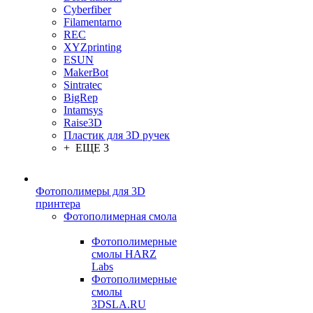
Cyberfiber
Filamentarno
REC
XYZprinting
ESUN
MakerBot
Sintratec
BigRep
Intamsys
Raise3D
Пластик для 3D ручек
+ ЕЩЕ 3
Фотополимеры для 3D
принтера
Фотополимерная смола
Фотополимерные
смолы HARZ
Labs
Фотополимерные
смолы
3DSLA.RU