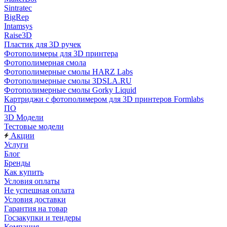
Sintratec
BigRep
Intamsys
Raise3D
Пластик для 3D ручек
Фотополимеры для 3D принтера
Фотополимерная смола
Фотополимерные смолы HARZ Labs
Фотополимерные смолы 3DSLA.RU
Фотополимерные смолы Gorky Liquid
Картриджи с фотополимером для 3D принтеров Formlabs
ПО
3D Модели
Тестовые модели
Акции
Услуги
Блог
Бренды
Как купить
Условия оплаты
Не успешная оплата
Условия доставки
Гарантия на товар
Госзакупки и тендеры
Компания