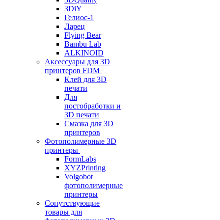
3DiY
Гелиос-1
Ларец
Flying Bear
Bambu Lab
ALKINOID
Аксессуары для 3D
принтеров FDM
Клей для 3D
печати
Для
постобработки и
3D печати
Смазка для 3D
принтеров
Фотополимерные 3D
принтеры
FormLabs
XYZPrinting
Volgobot
фотополимерные
принтеры
Сопутствующие
товары для