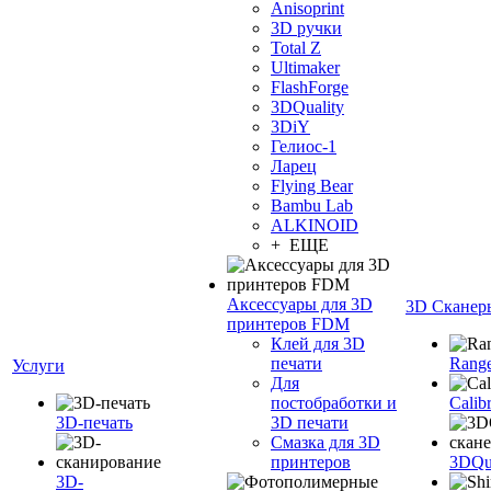
Anisoprint
3D ручки
Total Z
Ultimaker
FlashForge
3DQuality
3DiY
Гелиос-1
Ларец
Flying Bear
Bambu Lab
ALKINOID
+ ЕЩЕ
Аксессуары для 3D
3D Сканер
принтеров FDM
Клей для 3D
печати
Range
Услуги
Для
постобработки и
Calib
3D-печать
3D печати
Смазка для 3D
принтеров
3DQua
3D-