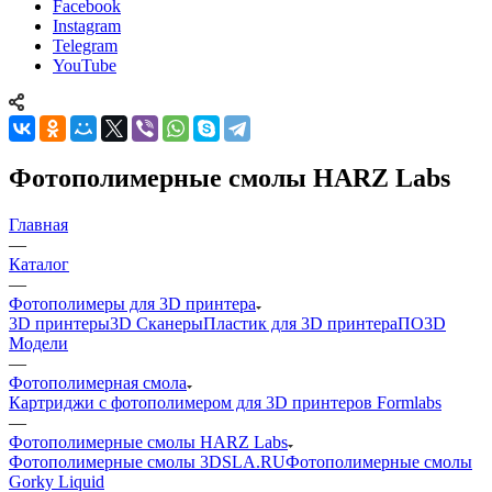
Facebook
Instagram
Telegram
YouTube
Фотополимерные смолы HARZ Labs
Главная
—
Каталог
—
Фотополимеры для 3D принтера
3D принтеры
3D Сканеры
Пластик для 3D принтера
ПО
3D
Модели
—
Фотополимерная смола
Картриджи с фотополимером для 3D принтеров Formlabs
—
Фотополимерные смолы HARZ Labs
Фотополимерные смолы 3DSLA.RU
Фотополимерные смолы
Gorky Liquid