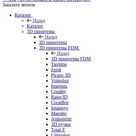
Заказать звонок
Каталог
Назад
Каталог
3D принтеры
Назад
3D принтеры
3D принтеры FDM
Назад
3D принтеры FDM
Tiertime
Zenit
Picaso 3D
Volgobot
Imprinta
Creality
Raise3D
CreatBot
Intamsys
Maestro
Anisoprint
3D ручки
Total Z
Ultimaker