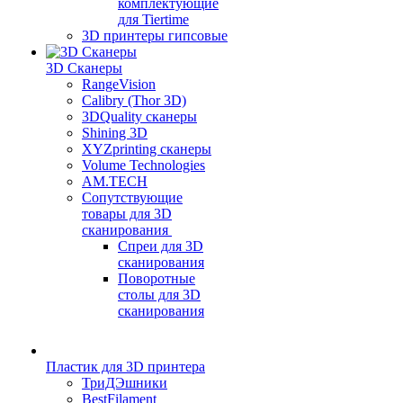
комплектующие
для Tiertime
3D принтеры гипсовые
3D Сканеры
RangeVision
Calibry (Thor 3D)
3DQuality сканеры
Shining 3D
XYZprinting сканеры
Volume Technologies
AM.TECH
Сопутствующие
товары для 3D
сканирования
Спреи для 3D
сканирования
Поворотные
столы для 3D
сканирования
Пластик для 3D принтера
ТриДЭшники
BestFilament