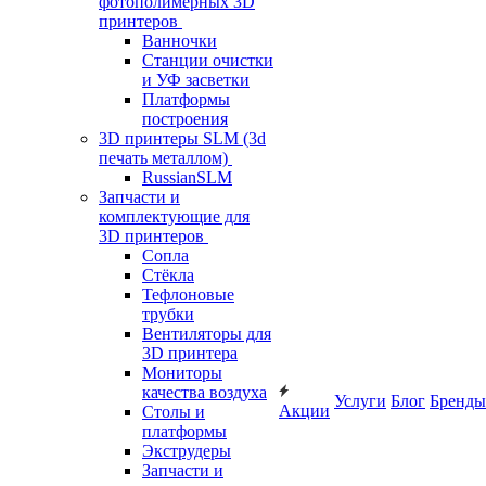
фотополимерных 3D
принтеров
Ванночки
Станции очистки
и УФ засветки
Платформы
построения
3D принтеры SLM (3d
печать металлом)
RussianSLM
Запчасти и
комплектующие для
3D принтеров
Сопла
Cтёкла
Тефлоновые
трубки
Вентиляторы для
3D принтера
Мониторы
качества воздуха
Услуги
Блог
Бренды
Акции
Столы и
платформы
Экструдеры
Запчасти и