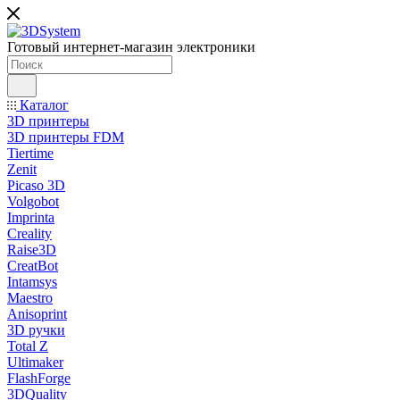
Готовый интернет-магазин электроники
Каталог
3D принтеры
3D принтеры FDM
Tiertime
Zenit
Picaso 3D
Volgobot
Imprinta
Creality
Raise3D
CreatBot
Intamsys
Maestro
Anisoprint
3D ручки
Total Z
Ultimaker
FlashForge
3DQuality