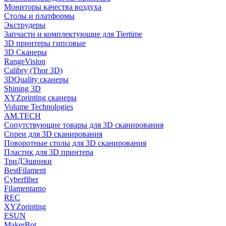
Мониторы качества воздуха
Столы и платформы
Экструдеры
Запчасти и комплектующие для Tiertime
3D принтеры гипсовые
3D Сканеры
RangeVision
Calibry (Thor 3D)
3DQuality сканеры
Shining 3D
XYZprinting сканеры
Volume Technologies
AM.TECH
Сопутствующие товары для 3D сканирования
Спреи для 3D сканирования
Поворотные столы для 3D сканирования
Пластик для 3D принтера
ТриДЭшники
BestFilament
Cyberfiber
Filamentarno
REC
XYZprinting
ESUN
MakerBot