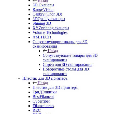
Назад
3D Сканеры
RangeVision
Calibry (Thor 3D)
3DQuality сканеры
Shining 3D
XYZprinting сканеры
Volume Technologies
AM.TECH
Сопутствующие товары для 3D
сканирования
Назад
Сопутствующие товары для 3D
сканирования
Спреи для 3D сканирования
Поворотные столы для 3D
сканирования
Пластик для 3D принтера
Назад
Пластик для 3D принтера
ТриДЭшники
BestFilament
Cyberfiber
Filamentarno
REC