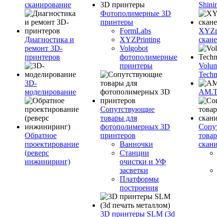
сканирование
Shini
Фотополимерные 3D
принтеры
FormLabs
XYZpr
Диагностика и
XYZPrinting
скан
ремонт 3D-
Volgobot
принтеров
фотополимерные
принтеры
Volu
Techn
3D-
моделирование
AM.
Сопутствующие
товары для
фотополимерных 3D
Сопу
Обратное
принтеров
това
проектирование
Ванночки
скан
(реверс
Станции
инжиниринг)
очистки и УФ
засветки
Платформы
построения
3D принтеры SLM (3d