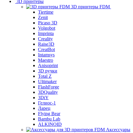
3D принтеры
3D принтеры FDM
Tiertime
Zenit
Picaso 3D
Volgobot
Imprinta
Creality
Raise3D
CreatBot
Intamsys
Maestro
Anisoprint
3D ручки
Total Z
Ultimaker
FlashForge
3DQuality
3DiY
Гелиос-1
Ларец
Flying Bear
Bambu Lab
ALKINOID
Аксессуары