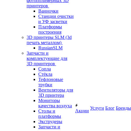
фотополимерных 3D
принтеров
Ванночки
Станции очистки
и УФ засветки
Платформы
построения
3D принтеры SLM (3d
печать металлом)
RussianSLM
Запчасти и
комплектующие для
3D принтеров
Сопла
Cтёкла
Тефлоновые
трубки
Вентиляторы для
3D принтера
Мониторы
качества воздуха
Услуги
Блог
Бренды
Акции
Столы и
платформы
Экструдеры
Запчасти и