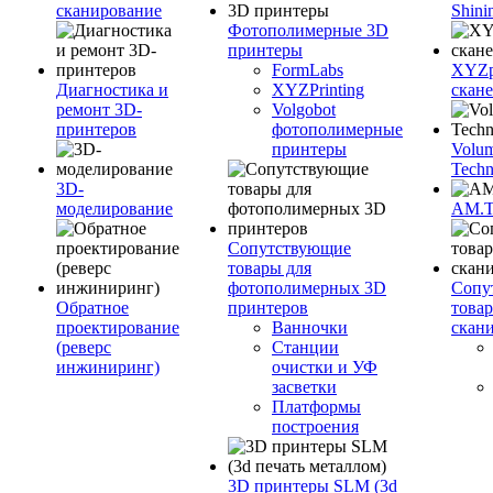
сканирование
Shini
Фотополимерные 3D
принтеры
FormLabs
XYZpr
Диагностика и
XYZPrinting
скан
ремонт 3D-
Volgobot
принтеров
фотополимерные
принтеры
Volu
Techn
3D-
моделирование
AM.
Сопутствующие
товары для
фотополимерных 3D
Сопу
Обратное
принтеров
това
проектирование
Ванночки
скан
(реверс
Станции
инжиниринг)
очистки и УФ
засветки
Платформы
построения
3D принтеры SLM (3d