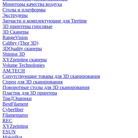
Мониторы качества воздуха
Столы и платформы
Экструдеры
Запчасти и комплектующие для Tiertime
3D принтеры гипсовые
3D Сканеры
RangeVision
Calibry (Thor 3D)
3DQuality сканеры
Shining 3D
XYZprinting сканеры
Volume Technologies
AM.TECH
Сопутствующие товары для 3D сканирования
Спреи для 3D сканирования
Поворотные столы для 3D сканирования
Пластик для 3D принтера
ТриДЭшники
BestFilament
Cyberfiber
Filamentarno
REC
XYZprinting
ESUN
MakerBot