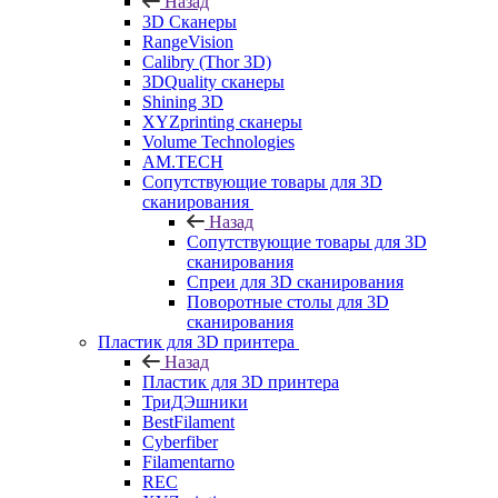
Назад
3D Сканеры
RangeVision
Calibry (Thor 3D)
3DQuality сканеры
Shining 3D
XYZprinting сканеры
Volume Technologies
AM.TECH
Сопутствующие товары для 3D
сканирования
Назад
Сопутствующие товары для 3D
сканирования
Спреи для 3D сканирования
Поворотные столы для 3D
сканирования
Пластик для 3D принтера
Назад
Пластик для 3D принтера
ТриДЭшники
BestFilament
Cyberfiber
Filamentarno
REC