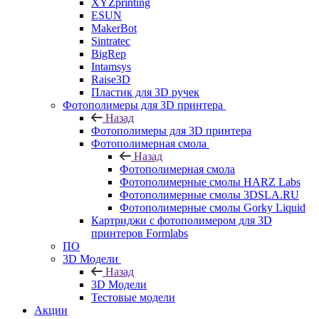
XYZprinting
ESUN
MakerBot
Sintratec
BigRep
Intamsys
Raise3D
Пластик для 3D ручек
Фотополимеры для 3D принтера
Назад
Фотополимеры для 3D принтера
Фотополимерная смола
Назад
Фотополимерная смола
Фотополимерные смолы HARZ Labs
Фотополимерные смолы 3DSLA.RU
Фотополимерные смолы Gorky Liquid
Картриджи с фотополимером для 3D
принтеров Formlabs
ПО
3D Модели
Назад
3D Модели
Тестовые модели
Акции