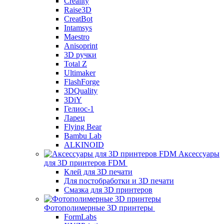
Creality
Raise3D
CreatBot
Intamsys
Maestro
Anisoprint
3D ручки
Total Z
Ultimaker
FlashForge
3DQuality
3DiY
Гелиос-1
Ларец
Flying Bear
Bambu Lab
ALKINOID
Аксессуары
для 3D принтеров FDM
Клей для 3D печати
Для постобработки и 3D печати
Смазка для 3D принтеров
Фотополимерные 3D принтеры
FormLabs