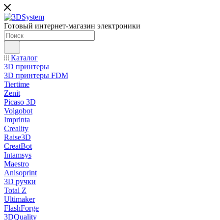
Готовый интернет-магазин электроники
Каталог
3D принтеры
3D принтеры FDM
Tiertime
Zenit
Picaso 3D
Volgobot
Imprinta
Creality
Raise3D
CreatBot
Intamsys
Maestro
Anisoprint
3D ручки
Total Z
Ultimaker
FlashForge
3DQuality