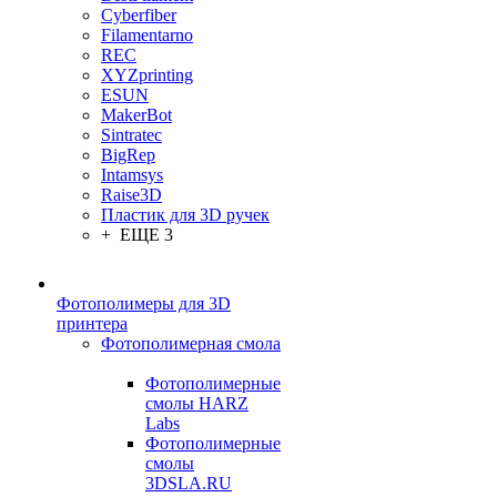
Cyberfiber
Filamentarno
REC
XYZprinting
ESUN
MakerBot
Sintratec
BigRep
Intamsys
Raise3D
Пластик для 3D ручек
+ ЕЩЕ 3
Фотополимеры для 3D
принтера
Фотополимерная смола
Фотополимерные
смолы HARZ
Labs
Фотополимерные
смолы
3DSLA.RU