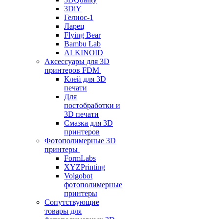
3DiY
Гелиос-1
Ларец
Flying Bear
Bambu Lab
ALKINOID
Аксессуары для 3D
принтеров FDM
Клей для 3D
печати
Для
постобработки и
3D печати
Смазка для 3D
принтеров
Фотополимерные 3D
принтеры
FormLabs
XYZPrinting
Volgobot
фотополимерные
принтеры
Сопутствующие
товары для