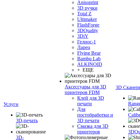
Anisoprint
3D ручки
Total Z
Ultimaker
FlashForge
3DQuality
3DiY
Гелиос-1
Ларец
Flying Bear
Bambu Lab
ALKINOID
+ ЕЩЕ
Аксессуары для 3D
3D Сканер
принтеров FDM
Клей для 3D
печати
Range
Услуги
Для
постобработки и
Calib
3D-печать
3D печати
Смазка для 3D
принтеров
3DQua
3D-