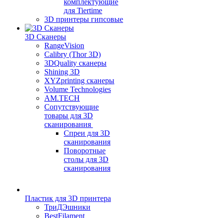
комплектующие
для Tiertime
3D принтеры гипсовые
3D Сканеры
RangeVision
Calibry (Thor 3D)
3DQuality сканеры
Shining 3D
XYZprinting сканеры
Volume Technologies
AM.TECH
Сопутствующие
товары для 3D
сканирования
Спреи для 3D
сканирования
Поворотные
столы для 3D
сканирования
Пластик для 3D принтера
ТриДЭшники
BestFilament