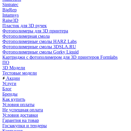
Sintratec
BigRep
Intamsys
Raise3D
Пластик для 3D ручек
Фотополимеры для 3D принтера
Фотополимерная смола
Фотополимерные смолы HARZ Labs
Фотополимерные смолы 3DSLA.RU
Фотополимерные смолы Gorky Liquid
Картриджи с фотополимером для 3D принтеров Formlabs
ПО
3D Модели
Тестовые модели
Акции
Услуги
Блог
Бренды
Как купить
Условия оплаты
Не успешная оплата
Условия доставки
Гарантия на товар
Госзакупки и тендеры
Компания