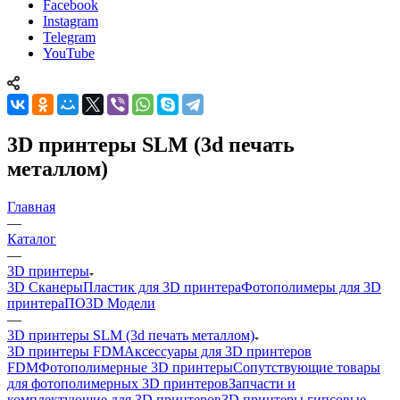
Facebook
Instagram
Telegram
YouTube
3D принтеры SLM (3d печать
металлом)
Главная
—
Каталог
—
3D принтеры
3D Сканеры
Пластик для 3D принтера
Фотополимеры для 3D
принтера
ПО
3D Модели
—
3D принтеры SLM (3d печать металлом)
3D принтеры FDM
Аксессуары для 3D принтеров
FDM
Фотополимерные 3D принтеры
Сопутствующие товары
для фотополимерных 3D принтеров
Запчасти и
комплектующие для 3D принтеров
3D принтеры гипсовые