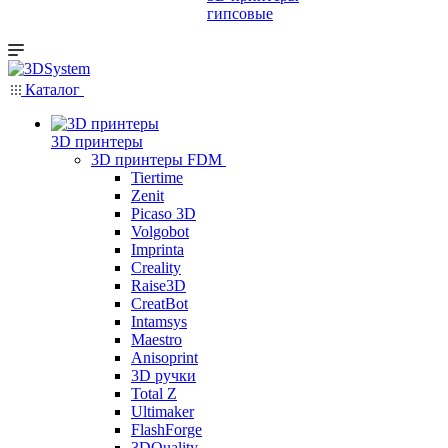
гипсовые
Каталог
3D принтеры
3D принтеры FDM
Tiertime
Zenit
Picaso 3D
Volgobot
Imprinta
Creality
Raise3D
CreatBot
Intamsys
Maestro
Anisoprint
3D ручки
Total Z
Ultimaker
FlashForge
3DQuality