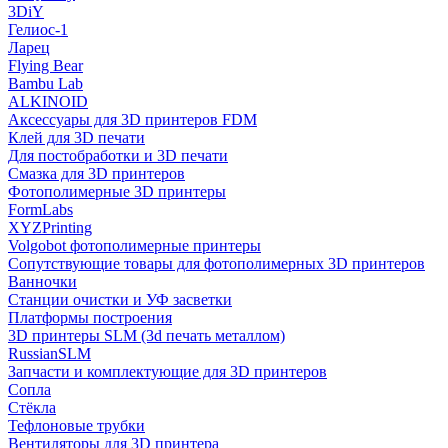
3DiY
Гелиос-1
Ларец
Flying Bear
Bambu Lab
ALKINOID
Аксессуары для 3D принтеров FDM
Клей для 3D печати
Для постобработки и 3D печати
Смазка для 3D принтеров
Фотополимерные 3D принтеры
FormLabs
XYZPrinting
Volgobot фотополимерные принтеры
Сопутствующие товары для фотополимерных 3D принтеров
Ванночки
Станции очистки и УФ засветки
Платформы построения
3D принтеры SLM (3d печать металлом)
RussianSLM
Запчасти и комплектующие для 3D принтеров
Сопла
Cтёкла
Тефлоновые трубки
Вентиляторы для 3D принтера