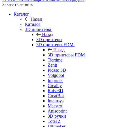
Заказать звонок
Каталог
Назад
Каталог
3D принтеры
Назад
3D принтеры
3D принтеры FDM
Назад
3D принтеры FDM
Tiertime
Zenit
Picaso 3D
Volgobot
Imprinta
Creality
Raise3D
CreatBot
Intamsys
Maestro
Anisoprint
3D ручки
Total Z
Ultimaker