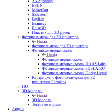
XYZprinting
ESUN
MakerBot
Sintratec
BigRep
Intamsys
Raise3D
Пластик для 3D ручек
Фотополимеры для 3D принтера
Назад
Фотополимеры для 3D принтера
Фотополимерная смола
Назад
Фотополимерная смола
Фотополимерные смолы HARZ Labs
Фотополимерные смолы 3DSLA.RU
Фотополимерные смолы Gorky Liquid
Картриджи с фотополимером для 3D
принтеров Formlabs
ПО
3D Модели
Назад
3D Модели
Тестовые модели
Акции