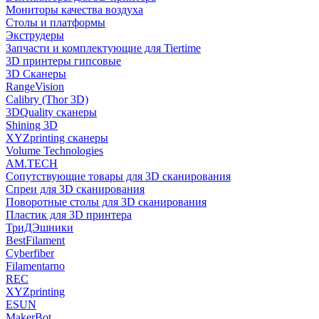
Мониторы качества воздуха
Столы и платформы
Экструдеры
Запчасти и комплектующие для Tiertime
3D принтеры гипсовые
3D Сканеры
RangeVision
Calibry (Thor 3D)
3DQuality сканеры
Shining 3D
XYZprinting сканеры
Volume Technologies
AM.TECH
Сопутствующие товары для 3D сканирования
Спреи для 3D сканирования
Поворотные столы для 3D сканирования
Пластик для 3D принтера
ТриДЭшники
BestFilament
Cyberfiber
Filamentarno
REC
XYZprinting
ESUN
MakerBot