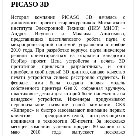
PICASO 3D
История компании PICASO 3D началась c
дипломного проекта старшекурсников Московского
института Электронной Техники (НИУ МИЭТ) –
Андрея Исупова и Максима Анисимова,
представивших шестилапового робота паука с
микропроцессорной системой управления в ноябре
2010 года. При разработке корпуса паука инженеры
решили ориентироваться на открытый канадский
RepRap проект. Цена устройства и печать 3D
прототипов привлекли разработчиков, и они
приобрели свой первый 3D принтер, однако, качество
печати устройства сильно расстроило студентов. В
феврале ими была создана первая модель
собственного принтера Gen-X, собранная вручную,
пластиковые детали для которой были напечатаны на
канадском устройстве. Инженеры придумывают
первоначальное название своей компании СКБ
«Кипарис» и быстро завоёвывают внимание первых
клиентов – предпринимателей, интересующихся
новинками в технологии 3D-печати. За несколько
месяцев компания успешно продает 80 машин и к
маю 2010 года выпускает несколько