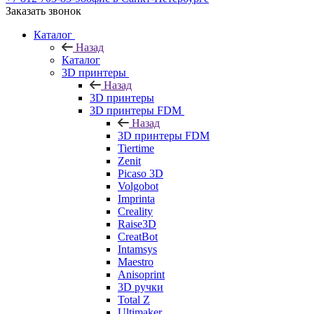
Заказать звонок
Каталог
Назад
Каталог
3D принтеры
Назад
3D принтеры
3D принтеры FDM
Назад
3D принтеры FDM
Tiertime
Zenit
Picaso 3D
Volgobot
Imprinta
Creality
Raise3D
CreatBot
Intamsys
Maestro
Anisoprint
3D ручки
Total Z
Ultimaker