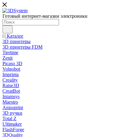
Готовый интернет-магазин электроники
Каталог
3D принтеры
3D принтеры FDM
Tiertime
Zenit
Picaso 3D
Volgobot
Imprinta
Creality
Raise3D
CreatBot
Intamsys
Maestro
Anisoprint
3D ручки
Total Z
Ultimaker
FlashForge
3DQuality