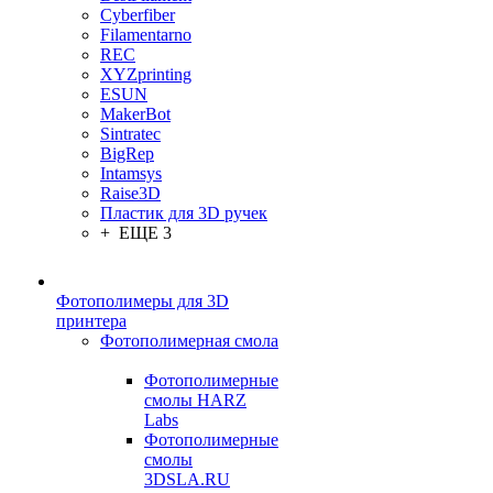
Cyberfiber
Filamentarno
REC
XYZprinting
ESUN
MakerBot
Sintratec
BigRep
Intamsys
Raise3D
Пластик для 3D ручек
+ ЕЩЕ 3
Фотополимеры для 3D
принтера
Фотополимерная смола
Фотополимерные
смолы HARZ
Labs
Фотополимерные
смолы
3DSLA.RU