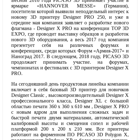
Весной 2016 года PICASO 3D принимает участие в
ярмарке «HANNOVER MESSE» (Германия),
посетители которой выявили неподдельный интерес к
новому 3D принтеру Designer PRO 250, и уже в
середине мая компания заявляет о разработке нового
флагмана - Designer X PRO на конференции TOP 3D
EXPO, где проводит выставку образцов и разработок
нового 3D оборудования, а весь 2017 год компания
презентует себя на различных форумах и
конференциях, среди которых Форум «Армия-2017» и
Наноград 2017. В следующем, 2018 году, PICASO 3D
продолжает принимать участие. на форумах,
чемпионатах и фестивалях с 3D принтером Designer X
PRO.
На сегодняшний день продуктовая линейка компании
включает в себя базовый 3D принтер для новичков
Designer Classic , высокопроизводительный Designer X
профессионального класса, Designer XL с большой
областью печати 360 х 360 х 610 мм , Designer X PRO
c новым ядром для выполнения сложных задач и
быстрой печати двумя материалами, автоматической
калибровкой высоты и смещения сопел и рабочей
платформой 200 х 200 х 210 мм. Все принтеры
работают на фирменном ПО PICASO 3D Polygon Х,