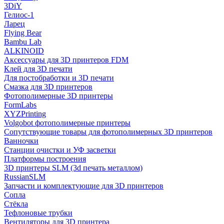
3DiY
Гелиос-1
Ларец
Flying Bear
Bambu Lab
ALKINOID
Аксессуары для 3D принтеров FDM
Клей для 3D печати
Для постобработки и 3D печати
Смазка для 3D принтеров
Фотополимерные 3D принтеры
FormLabs
XYZPrinting
Volgobot фотополимерные принтеры
Сопутствующие товары для фотополимерных 3D принтеров
Ванночки
Станции очистки и УФ засветки
Платформы построения
3D принтеры SLM (3d печать металлом)
RussianSLM
Запчасти и комплектующие для 3D принтеров
Сопла
Cтёкла
Тефлоновые трубки
Вентиляторы для 3D принтера