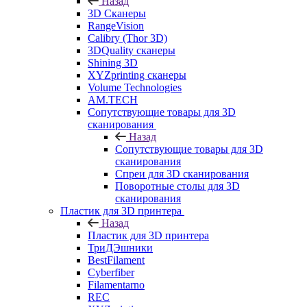
Назад
3D Сканеры
RangeVision
Calibry (Thor 3D)
3DQuality сканеры
Shining 3D
XYZprinting сканеры
Volume Technologies
AM.TECH
Сопутствующие товары для 3D
сканирования
Назад
Сопутствующие товары для 3D
сканирования
Спреи для 3D сканирования
Поворотные столы для 3D
сканирования
Пластик для 3D принтера
Назад
Пластик для 3D принтера
ТриДЭшники
BestFilament
Cyberfiber
Filamentarno
REC