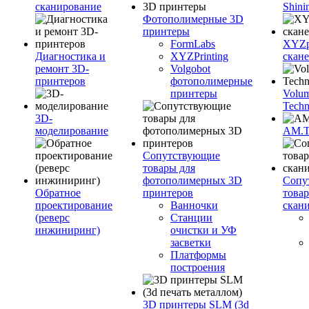
сканирование
Shini
Фотополимерные 3D
принтеры
FormLabs
XYZpr
Диагностика и
XYZPrinting
скан
ремонт 3D-
Volgobot
принтеров
фотополимерные
принтеры
Volu
Techn
3D-
моделирование
AM.
Сопутствующие
товары для
фотополимерных 3D
Сопу
Обратное
принтеров
това
проектирование
Ванночки
скан
(реверс
Станции
инжиниринг)
очистки и УФ
засветки
Платформы
построения
3D принтеры SLM (3d