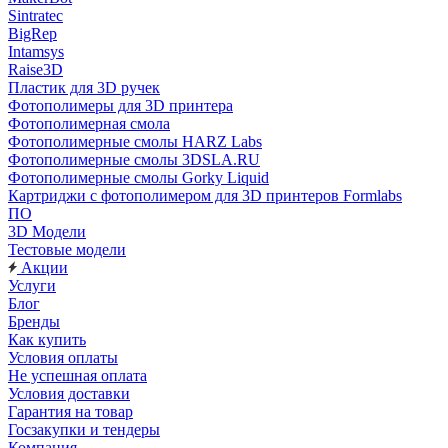
Sintratec
BigRep
Intamsys
Raise3D
Пластик для 3D ручек
Фотополимеры для 3D принтера
Фотополимерная смола
Фотополимерные смолы HARZ Labs
Фотополимерные смолы 3DSLA.RU
Фотополимерные смолы Gorky Liquid
Картриджи с фотополимером для 3D принтеров Formlabs
ПО
3D Модели
Тестовые модели
Акции
Услуги
Блог
Бренды
Как купить
Условия оплаты
Не успешная оплата
Условия доставки
Гарантия на товар
Госзакупки и тендеры
Компания