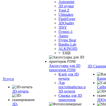
Anisoprint
3D ручки
Total Z
Ultimaker
FlashForge
3DQuality
3DiY
Гелиос-1
Ларец
Flying Bear
Bambu Lab
ALKINOID
+ ЕЩЕ
Аксессуары для 3D
3D Сканер
принтеров FDM
Клей для 3D
печати
Range
Услуги
Для
постобработки и
Calib
3D-печать
3D печати
Смазка для 3D
принтеров
3DQua
3D-