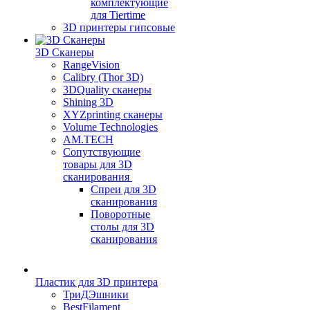
комплектующие
для Tiertime
3D принтеры гипсовые
3D Сканеры
RangeVision
Calibry (Thor 3D)
3DQuality сканеры
Shining 3D
XYZprinting сканеры
Volume Technologies
AM.TECH
Сопутствующие
товары для 3D
сканирования
Спреи для 3D
сканирования
Поворотные
столы для 3D
сканирования
Пластик для 3D принтера
ТриДЭшники
BestFilament