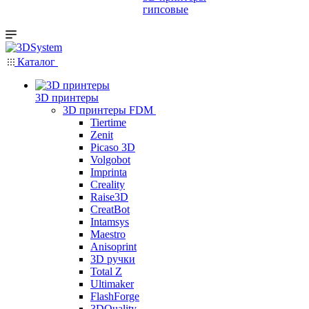
гипсовые
Каталог
3D принтеры
3D принтеры FDM
Tiertime
Zenit
Picaso 3D
Volgobot
Imprinta
Creality
Raise3D
CreatBot
Intamsys
Maestro
Anisoprint
3D ручки
Total Z
Ultimaker
FlashForge
3DQuality