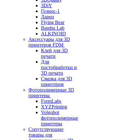
3DiY
Гелиос-1
Ларец
Flying Bear
Bambu Lab
ALKINOID
Аксессуары для 3D
принтеров FDM
Клей для 3D
печати
Для
постобработки и
3D печати
Смазка для 3D
принтеров
Фотополимерные 3D
принтеры
FormLabs
XYZPrinting
Volgobot
фотополимерные
принтеры
Сопутствующие
товары для