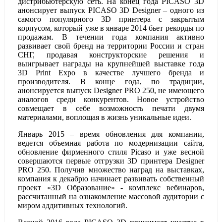
дистрибьютерскую сеть. На конец года PICASO 3D
анонсирует выпуск PICASO 3D Designer – одного из
самого популярного 3D принтера с закрытым
корпусом, который уже в январе 2014 бьет рекорды по
продажам. В течении года компания активно
развивает свой бренд на территории России и стран
СНГ, продавая конструкторские решения и
выигрывает награды на крупнейшей выставке года
3D Print Expo в качестве лучшего бренда и
производителя. В конце года, по традиции,
анонсируется выпуск Designer PRO 250, не имеющего
аналогов среди конкурентов. Новое устройство
совмещает в себе возможность печати двумя
материалами, воплощая в жизнь уникальные идеи.
Январь 2015 – время обновления для компании,
ведется объемная работа по модернизации сайта,
обновление фирменного стиля Picaso и уже весной
совершаются первые отгрузки 3D принтера Designer
PRO 250. Получив множество наград на выставках,
компания к декабрю начинает развивать собственный
проект «3D Образование» - комплекс вебинаров,
рассчитанный на ознакомление массовой аудитории с
миром аддитивных технологий.