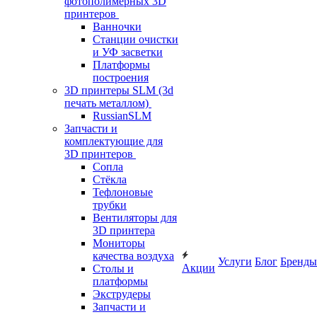
фотополимерных 3D
принтеров
Ванночки
Станции очистки
и УФ засветки
Платформы
построения
3D принтеры SLM (3d
печать металлом)
RussianSLM
Запчасти и
комплектующие для
3D принтеров
Сопла
Cтёкла
Тефлоновые
трубки
Вентиляторы для
3D принтера
Мониторы
качества воздуха
Услуги
Блог
Бренды
Акции
Столы и
платформы
Экструдеры
Запчасти и