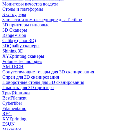
Мониторы качества воздуха
Столы и платформы
Экструдеры
Запчасти и комплектующие для Tiertime
3D принтеры гипсовые
3D Сканеры
RangeVision
Calibry (Thor 3D)
3DQuality сканеры
Shining 3D
XYZprinting сканеры
Volume Technologies
AM.TECH
Сопутствующие товары для 3D сканирования
Спреи для 3D сканирования
Поворотные столы для 3D сканирования
Пластик для 3D принтера
ТриДЭшники
BestFilament
Cyberfiber
Filamentarno
REC
XYZprinting
ESUN
MakerBot