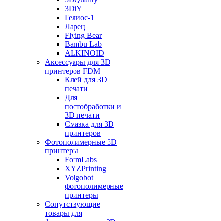
3DiY
Гелиос-1
Ларец
Flying Bear
Bambu Lab
ALKINOID
Аксессуары для 3D
принтеров FDM
Клей для 3D
печати
Для
постобработки и
3D печати
Смазка для 3D
принтеров
Фотополимерные 3D
принтеры
FormLabs
XYZPrinting
Volgobot
фотополимерные
принтеры
Сопутствующие
товары для