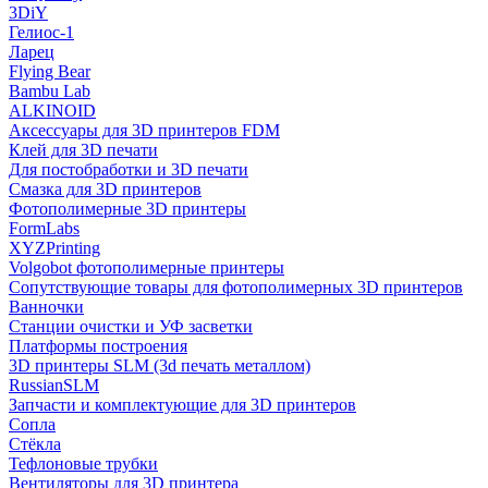
3DiY
Гелиос-1
Ларец
Flying Bear
Bambu Lab
ALKINOID
Аксессуары для 3D принтеров FDM
Клей для 3D печати
Для постобработки и 3D печати
Смазка для 3D принтеров
Фотополимерные 3D принтеры
FormLabs
XYZPrinting
Volgobot фотополимерные принтеры
Сопутствующие товары для фотополимерных 3D принтеров
Ванночки
Станции очистки и УФ засветки
Платформы построения
3D принтеры SLM (3d печать металлом)
RussianSLM
Запчасти и комплектующие для 3D принтеров
Сопла
Cтёкла
Тефлоновые трубки
Вентиляторы для 3D принтера