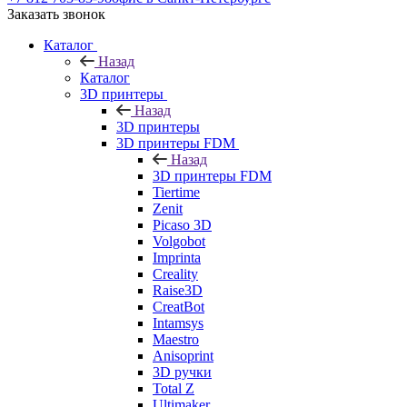
Заказать звонок
Каталог
Назад
Каталог
3D принтеры
Назад
3D принтеры
3D принтеры FDM
Назад
3D принтеры FDM
Tiertime
Zenit
Picaso 3D
Volgobot
Imprinta
Creality
Raise3D
CreatBot
Intamsys
Maestro
Anisoprint
3D ручки
Total Z
Ultimaker