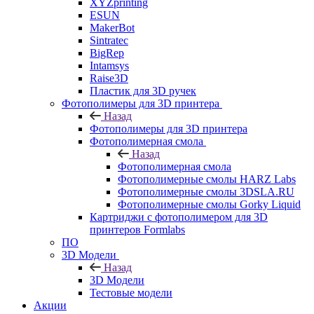
XYZprinting
ESUN
MakerBot
Sintratec
BigRep
Intamsys
Raise3D
Пластик для 3D ручек
Фотополимеры для 3D принтера
Назад
Фотополимеры для 3D принтера
Фотополимерная смола
Назад
Фотополимерная смола
Фотополимерные смолы HARZ Labs
Фотополимерные смолы 3DSLA.RU
Фотополимерные смолы Gorky Liquid
Картриджи с фотополимером для 3D
принтеров Formlabs
ПО
3D Модели
Назад
3D Модели
Тестовые модели
Акции