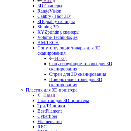
Назад
3D Сканеры
RangeVision
Calibry (Thor 3D)
3DQuality сканеры
Shining 3D
XYZprinting сканеры
Volume Technologies
AM.TECH
Сопутствующие товары для 3D
сканирования
Назад
Сопутствующие товары для 3D
сканирования
Спреи для 3D сканирования
Поворотные столы для 3D
сканирования
Пластик для 3D принтера
Назад
Пластик для 3D принтера
ТриДЭшники
BestFilament
Cyberfiber
Filamentarno
REC