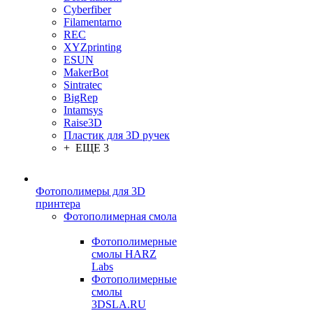
Cyberfiber
Filamentarno
REC
XYZprinting
ESUN
MakerBot
Sintratec
BigRep
Intamsys
Raise3D
Пластик для 3D ручек
+ ЕЩЕ 3
Фотополимеры для 3D
принтера
Фотополимерная смола
Фотополимерные
смолы HARZ
Labs
Фотополимерные
смолы
3DSLA.RU