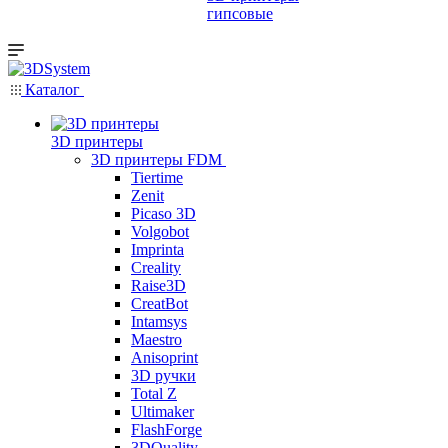
гипсовые
Каталог
3D принтеры
3D принтеры FDM
Tiertime
Zenit
Picaso 3D
Volgobot
Imprinta
Creality
Raise3D
CreatBot
Intamsys
Maestro
Anisoprint
3D ручки
Total Z
Ultimaker
FlashForge
3DQuality