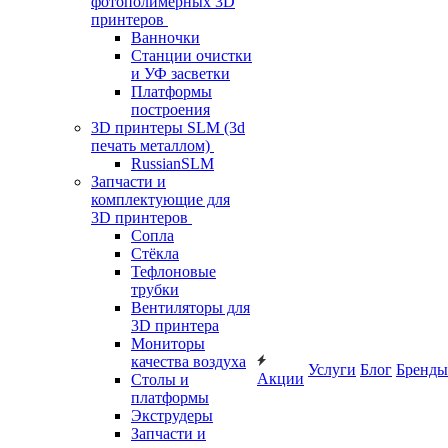
фотополимерных 3D
принтеров
Ванночки
Станции очистки
и УФ засветки
Платформы
построения
3D принтеры SLM (3d
печать металлом)
RussianSLM
Запчасти и
комплектующие для
3D принтеров
Сопла
Cтёкла
Тефлоновые
трубки
Вентиляторы для
3D принтера
Мониторы
качества воздуха
Услуги
Блог
Бренды
Акции
Столы и
платформы
Экструдеры
Запчасти и