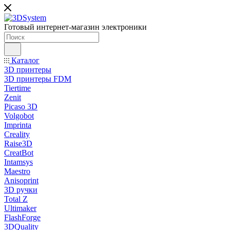
Готовый интернет-магазин электроники
Каталог
3D принтеры
3D принтеры FDM
Tiertime
Zenit
Picaso 3D
Volgobot
Imprinta
Creality
Raise3D
CreatBot
Intamsys
Maestro
Anisoprint
3D ручки
Total Z
Ultimaker
FlashForge
3DQuality