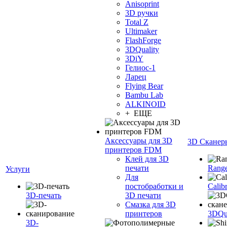
Anisoprint
3D ручки
Total Z
Ultimaker
FlashForge
3DQuality
3DiY
Гелиос-1
Ларец
Flying Bear
Bambu Lab
ALKINOID
+ ЕЩЕ
Аксессуары для 3D
3D Сканер
принтеров FDM
Клей для 3D
печати
Range
Услуги
Для
постобработки и
Calib
3D-печать
3D печати
Смазка для 3D
принтеров
3DQua
3D-