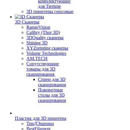
комплектующие
для Tiertime
3D принтеры гипсовые
3D Сканеры
RangeVision
Calibry (Thor 3D)
3DQuality сканеры
Shining 3D
XYZprinting сканеры
Volume Technologies
AM.TECH
Сопутствующие
товары для 3D
сканирования
Спреи для 3D
сканирования
Поворотные
столы для 3D
сканирования
Пластик для 3D принтера
ТриДЭшники
BestFilament