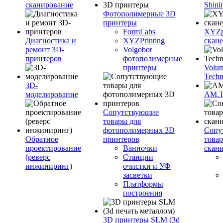
сканирование
Shini
Фотополимерные 3D
принтеры
FormLabs
XYZpr
Диагностика и
XYZPrinting
скан
ремонт 3D-
Volgobot
принтеров
фотополимерные
принтеры
Volu
Techn
3D-
моделирование
AM.
Сопутствующие
товары для
фотополимерных 3D
Сопу
Обратное
принтеров
това
проектирование
Ванночки
скан
(реверс
Станции
инжиниринг)
очистки и УФ
засветки
Платформы
построения
3D принтеры SLM (3d