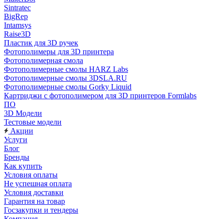
Sintratec
BigRep
Intamsys
Raise3D
Пластик для 3D ручек
Фотополимеры для 3D принтера
Фотополимерная смола
Фотополимерные смолы HARZ Labs
Фотополимерные смолы 3DSLA.RU
Фотополимерные смолы Gorky Liquid
Картриджи с фотополимером для 3D принтеров Formlabs
ПО
3D Модели
Тестовые модели
Акции
Услуги
Блог
Бренды
Как купить
Условия оплаты
Не успешная оплата
Условия доставки
Гарантия на товар
Госзакупки и тендеры
Компания