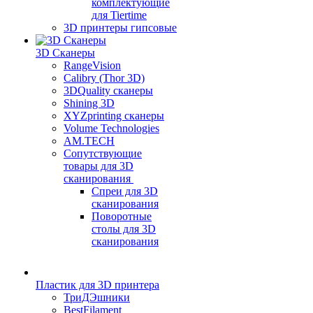
комплектующие
для Tiertime
3D принтеры гипсовые
3D Сканеры
RangeVision
Calibry (Thor 3D)
3DQuality сканеры
Shining 3D
XYZprinting сканеры
Volume Technologies
AM.TECH
Сопутствующие
товары для 3D
сканирования
Спреи для 3D
сканирования
Поворотные
столы для 3D
сканирования
Пластик для 3D принтера
ТриДЭшники
BestFilament