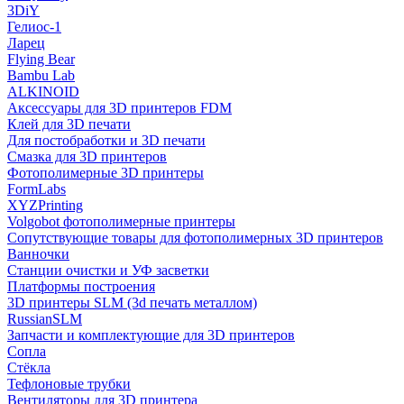
3DiY
Гелиос-1
Ларец
Flying Bear
Bambu Lab
ALKINOID
Аксессуары для 3D принтеров FDM
Клей для 3D печати
Для постобработки и 3D печати
Смазка для 3D принтеров
Фотополимерные 3D принтеры
FormLabs
XYZPrinting
Volgobot фотополимерные принтеры
Сопутствующие товары для фотополимерных 3D принтеров
Ванночки
Станции очистки и УФ засветки
Платформы построения
3D принтеры SLM (3d печать металлом)
RussianSLM
Запчасти и комплектующие для 3D принтеров
Сопла
Cтёкла
Тефлоновые трубки
Вентиляторы для 3D принтера