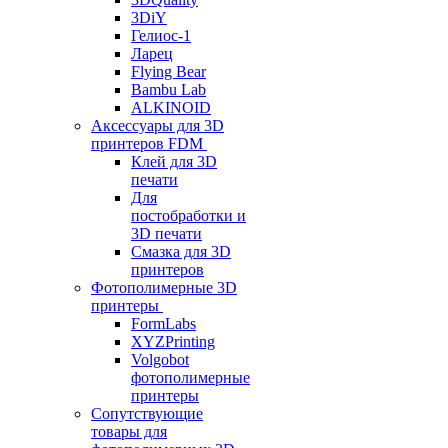
3DiY
Гелиос-1
Ларец
Flying Bear
Bambu Lab
ALKINOID
Аксессуары для 3D
принтеров FDM
Клей для 3D
печати
Для
постобработки и
3D печати
Смазка для 3D
принтеров
Фотополимерные 3D
принтеры
FormLabs
XYZPrinting
Volgobot
фотополимерные
принтеры
Сопутствующие
товары для