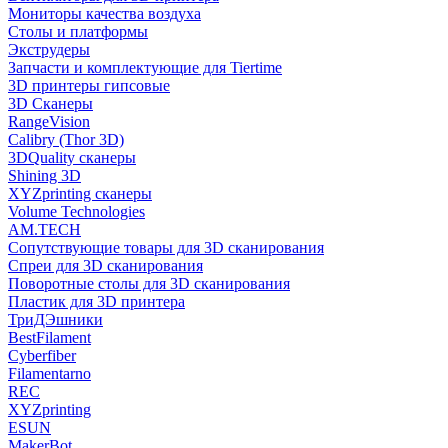
Мониторы качества воздуха
Столы и платформы
Экструдеры
Запчасти и комплектующие для Tiertime
3D принтеры гипсовые
3D Сканеры
RangeVision
Calibry (Thor 3D)
3DQuality сканеры
Shining 3D
XYZprinting сканеры
Volume Technologies
AM.TECH
Сопутствующие товары для 3D сканирования
Спреи для 3D сканирования
Поворотные столы для 3D сканирования
Пластик для 3D принтера
ТриДЭшники
BestFilament
Cyberfiber
Filamentarno
REC
XYZprinting
ESUN
MakerBot