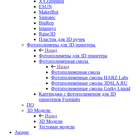
XYZprinting
ESUN
MakerBot
Sintratec
BigRep
Intamsys
Raise3D
Пластик для 3D ручек
Фотополимеры для 3D принтера
Назад
Фотополимеры для 3D принтера
Фотополимерная смола
Назад
Фотополимерная смола
Фотополимерные смолы HARZ Labs
Фотополимерные смолы 3DSLA.RU
Фотополимерные смолы Gorky Liquid
Картриджи с фотополимером для 3D
принтеров Formlabs
ПО
3D Модели
Назад
3D Модели
Тестовые модели
Акции