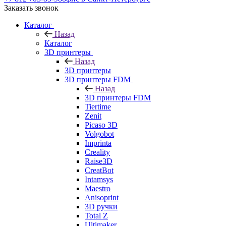
Заказать звонок
Каталог
Назад
Каталог
3D принтеры
Назад
3D принтеры
3D принтеры FDM
Назад
3D принтеры FDM
Tiertime
Zenit
Picaso 3D
Volgobot
Imprinta
Creality
Raise3D
CreatBot
Intamsys
Maestro
Anisoprint
3D ручки
Total Z
Ultimaker