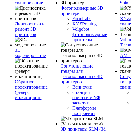
сканирование
Shini
Фотополимерные 3D
принтеры
FormLabs
XYZpr
Диагностика и
XYZPrinting
скан
ремонт 3D-
Volgobot
принтеров
фотополимерные
принтеры
Volu
Techn
3D-
моделирование
AM.
Сопутствующие
товары для
фотополимерных 3D
Сопу
Обратное
принтеров
това
проектирование
Ванночки
скан
(реверс
Станции
инжиниринг)
очистки и УФ
засветки
Платформы
построения
3D принтеры SLM (3d