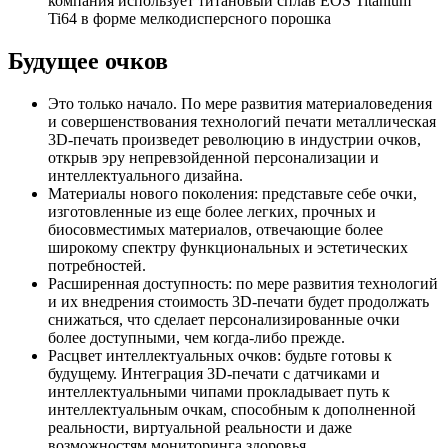
компания использует титановый сплав EOS Titanium
Ti64 в форме мелкодисперсного порошка
Будущее очков
Это только начало. По мере развития материаловедения
и совершенствования технологий печати металлическая
3D-печать произведет революцию в индустрии очков,
открыв эру непревзойденной персонализации и
интеллектуального дизайна.
Материалы нового поколения: представьте себе очки,
изготовленные из еще более легких, прочных и
биосовместимых материалов, отвечающие более
широкому спектру функциональных и эстетических
потребностей.
Расширенная доступность: по мере развития технологий
и их внедрения стоимость 3D-печати будет продолжать
снижаться, что сделает персонализированные очки
более доступными, чем когда-либо прежде.
Расцвет интеллектуальных очков: будьте готовы к
будущему. Интеграция 3D-печати с датчиками и
интеллектуальными чипами прокладывает путь к
интеллектуальным очкам, способным к дополненной
реальности, виртуальной реальности и даже
возможностям мониторинга здоровья.