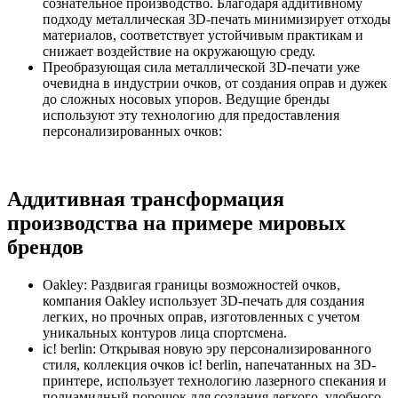
сознательное производство. Благодаря аддитивному
подходу металлическая 3D-печать минимизирует отходы
материалов, соответствует устойчивым практикам и
снижает воздействие на окружающую среду.
Преобразующая сила металлической 3D-печати уже
очевидна в индустрии очков, от создания оправ и дужек
до сложных носовых упоров. Ведущие бренды
используют эту технологию для предоставления
персонализированных очков:
Аддитивная трансформация
производства на примере мировых
брендов
Oakley: Раздвигая границы возможностей очков,
компания Oakley использует 3D-печать для создания
легких, но прочных оправ, изготовленных с учетом
уникальных контуров лица спортсмена.
ic! berlin: Открывая новую эру персонализированного
стиля, коллекция очков ic! berlin, напечатанных на 3D-
принтере, использует технологию лазерного спекания и
полиамидный порошок для создания легкого, удобного