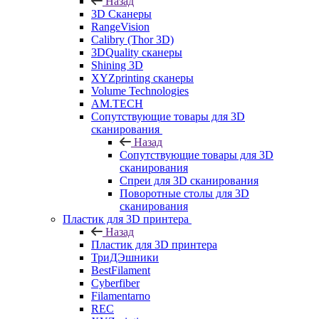
Назад
3D Сканеры
RangeVision
Calibry (Thor 3D)
3DQuality сканеры
Shining 3D
XYZprinting сканеры
Volume Technologies
AM.TECH
Сопутствующие товары для 3D
сканирования
Назад
Сопутствующие товары для 3D
сканирования
Спреи для 3D сканирования
Поворотные столы для 3D
сканирования
Пластик для 3D принтера
Назад
Пластик для 3D принтера
ТриДЭшники
BestFilament
Cyberfiber
Filamentarno
REC