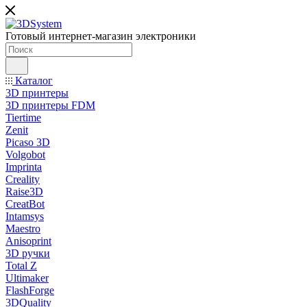
Готовый интернет-магазин электроники
Каталог
3D принтеры
3D принтеры FDM
Tiertime
Zenit
Picaso 3D
Volgobot
Imprinta
Creality
Raise3D
CreatBot
Intamsys
Maestro
Anisoprint
3D ручки
Total Z
Ultimaker
FlashForge
3DQuality