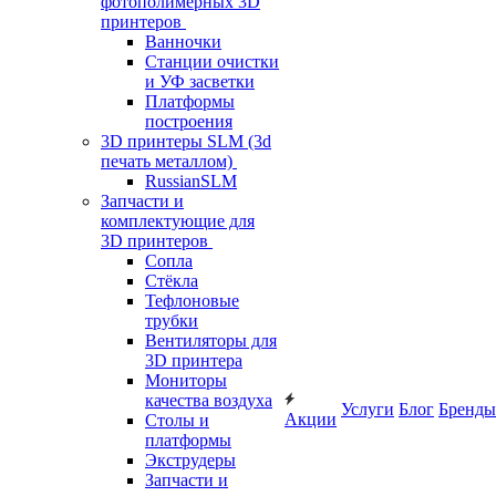
фотополимерных 3D
принтеров
Ванночки
Станции очистки
и УФ засветки
Платформы
построения
3D принтеры SLM (3d
печать металлом)
RussianSLM
Запчасти и
комплектующие для
3D принтеров
Сопла
Cтёкла
Тефлоновые
трубки
Вентиляторы для
3D принтера
Мониторы
качества воздуха
Услуги
Блог
Бренды
Акции
Столы и
платформы
Экструдеры
Запчасти и