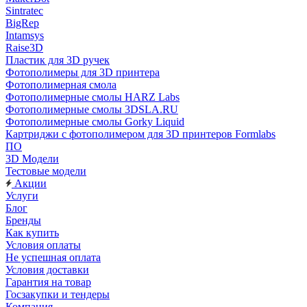
Sintratec
BigRep
Intamsys
Raise3D
Пластик для 3D ручек
Фотополимеры для 3D принтера
Фотополимерная смола
Фотополимерные смолы HARZ Labs
Фотополимерные смолы 3DSLA.RU
Фотополимерные смолы Gorky Liquid
Картриджи с фотополимером для 3D принтеров Formlabs
ПО
3D Модели
Тестовые модели
Акции
Услуги
Блог
Бренды
Как купить
Условия оплаты
Не успешная оплата
Условия доставки
Гарантия на товар
Госзакупки и тендеры
Компания