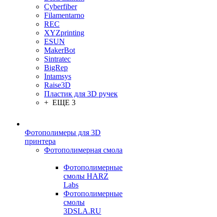
Cyberfiber
Filamentarno
REC
XYZprinting
ESUN
MakerBot
Sintratec
BigRep
Intamsys
Raise3D
Пластик для 3D ручек
+ ЕЩЕ 3
Фотополимеры для 3D
принтера
Фотополимерная смола
Фотополимерные
смолы HARZ
Labs
Фотополимерные
смолы
3DSLA.RU