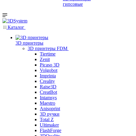
гипсовые
Каталог
3D принтеры
3D принтеры FDM
Tiertime
Zenit
Picaso 3D
Volgobot
Imprinta
Creality
Raise3D
CreatBot
Intamsys
Maestro
Anisoprint
3D ручки
Total Z
Ultimaker
FlashForge
3DQuality