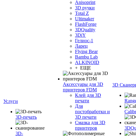
Anisoprint
3D ручки
Total Z
Ultimaker
FlashForge
3DQuality
3DiY
Гелиос-1
Ларец
Flying Bear
Bambu Lab
ALKINOID
+ ЕЩЕ
Аксессуары для 3D
3D Сканер
принтеров FDM
Клей для 3D
печати
Range
Услуги
Для
постобработки и
Calib
3D-печать
3D печати
Смазка для 3D
принтеров
3DQua
3D-