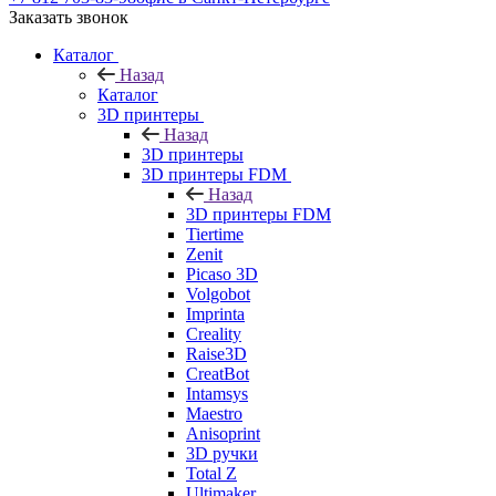
Заказать звонок
Каталог
Назад
Каталог
3D принтеры
Назад
3D принтеры
3D принтеры FDM
Назад
3D принтеры FDM
Tiertime
Zenit
Picaso 3D
Volgobot
Imprinta
Creality
Raise3D
CreatBot
Intamsys
Maestro
Anisoprint
3D ручки
Total Z
Ultimaker