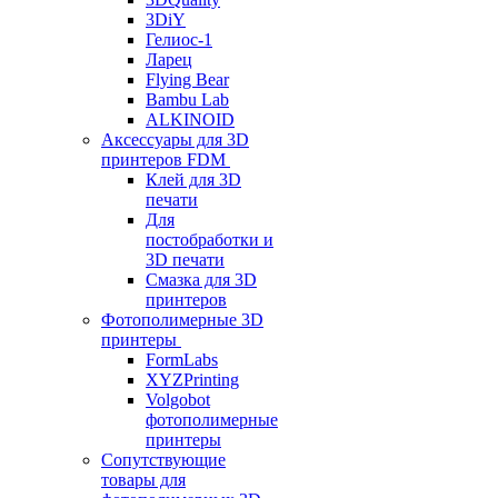
3DiY
Гелиос-1
Ларец
Flying Bear
Bambu Lab
ALKINOID
Аксессуары для 3D
принтеров FDM
Клей для 3D
печати
Для
постобработки и
3D печати
Смазка для 3D
принтеров
Фотополимерные 3D
принтеры
FormLabs
XYZPrinting
Volgobot
фотополимерные
принтеры
Сопутствующие
товары для