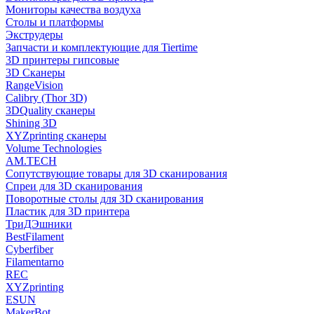
Мониторы качества воздуха
Столы и платформы
Экструдеры
Запчасти и комплектующие для Tiertime
3D принтеры гипсовые
3D Сканеры
RangeVision
Calibry (Thor 3D)
3DQuality сканеры
Shining 3D
XYZprinting сканеры
Volume Technologies
AM.TECH
Сопутствующие товары для 3D сканирования
Спреи для 3D сканирования
Поворотные столы для 3D сканирования
Пластик для 3D принтера
ТриДЭшники
BestFilament
Cyberfiber
Filamentarno
REC
XYZprinting
ESUN
MakerBot