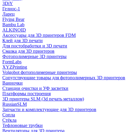
3DiY
Гелиос-1
Ларец
Flying Bear
Bambu Lab
ALKINOID
Аксессуары для 3D принтеров FDM
Клей для 3D печати
Для постобработки и 3D печати
Смазка для 3D принтеров
Фотополимерные 3D принтеры
FormLabs
XYZPrinting
Volgobot фотополимерные принтеры
Сопутствующие товары для фотополимерных 3D принтеров
Ванночки
Станции очистки и УФ засветки
Платформы построения
3D принтеры SLM (3d печать металлом)
RussianSLM
Запчасти и комплектующие для 3D принтеров
Сопла
Cтёкла
Тефлоновые трубки
Вентиляторы для 3D принтера