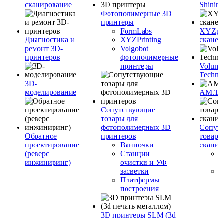
сканирование
Shini
Фотополимерные 3D
принтеры
FormLabs
XYZpr
Диагностика и
XYZPrinting
скан
ремонт 3D-
Volgobot
принтеров
фотополимерные
принтеры
Volu
Techn
3D-
моделирование
AM.
Сопутствующие
товары для
фотополимерных 3D
Сопу
Обратное
принтеров
това
проектирование
Ванночки
скан
(реверс
Станции
инжиниринг)
очистки и УФ
засветки
Платформы
построения
3D принтеры SLM (3d