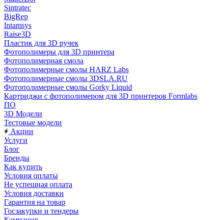
Sintratec
BigRep
Intamsys
Raise3D
Пластик для 3D ручек
Фотополимеры для 3D принтера
Фотополимерная смола
Фотополимерные смолы HARZ Labs
Фотополимерные смолы 3DSLA.RU
Фотополимерные смолы Gorky Liquid
Картриджи с фотополимером для 3D принтеров Formlabs
ПО
3D Модели
Тестовые модели
Акции
Услуги
Блог
Бренды
Как купить
Условия оплаты
Не успешная оплата
Условия доставки
Гарантия на товар
Госзакупки и тендеры
Компания