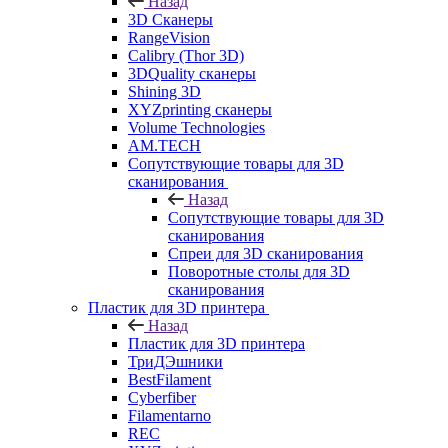
Назад
3D Сканеры
RangeVision
Calibry (Thor 3D)
3DQuality сканеры
Shining 3D
XYZprinting сканеры
Volume Technologies
AM.TECH
Сопутствующие товары для 3D
сканирования
Назад
Сопутствующие товары для 3D
сканирования
Спреи для 3D сканирования
Поворотные столы для 3D
сканирования
Пластик для 3D принтера
Назад
Пластик для 3D принтера
ТриДЭшники
BestFilament
Cyberfiber
Filamentarno
REC