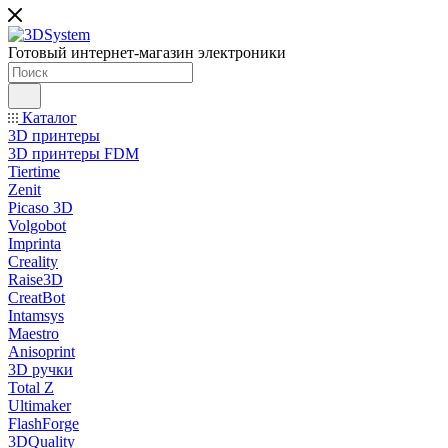
Готовый интернет-магазин электроники
Каталог
3D принтеры
3D принтеры FDM
Tiertime
Zenit
Picaso 3D
Volgobot
Imprinta
Creality
Raise3D
CreatBot
Intamsys
Maestro
Anisoprint
3D ручки
Total Z
Ultimaker
FlashForge
3DQuality