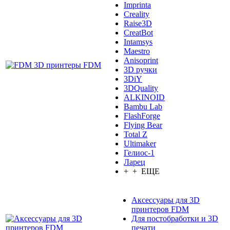
Imprinta
Creality
Raise3D
CreatBot
Intamsys
Maestro
Anisoprint
3D ручки
3DiY
3DQuality
ALKINOID
Bambu Lab
FlashForge
Flying Bear
Total Z
Ultimaker
Гелиос-1
Ларец
+ + ЕЩЕ
Аксессуары для 3D
принтеров FDM
Для постобработки и 3D
печати