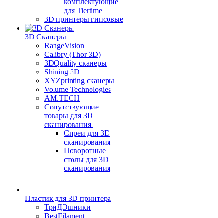
комплектующие
для Tiertime
3D принтеры гипсовые
3D Сканеры
RangeVision
Calibry (Thor 3D)
3DQuality сканеры
Shining 3D
XYZprinting сканеры
Volume Technologies
AM.TECH
Сопутствующие
товары для 3D
сканирования
Спреи для 3D
сканирования
Поворотные
столы для 3D
сканирования
Пластик для 3D принтера
ТриДЭшники
BestFilament