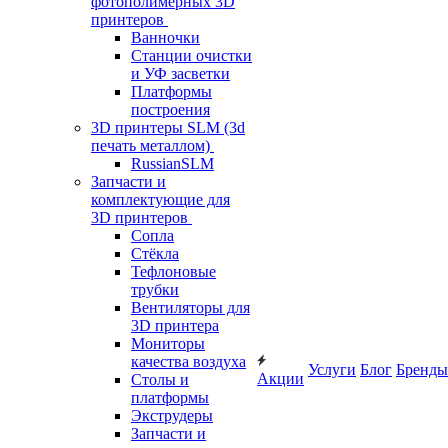
фотополимерных 3D
принтеров
Ванночки
Станции очистки
и УФ засветки
Платформы
построения
3D принтеры SLM (3d
печать металлом)
RussianSLM
Запчасти и
комплектующие для
3D принтеров
Сопла
Cтёкла
Тефлоновые
трубки
Вентиляторы для
3D принтера
Мониторы
качества воздуха
Услуги
Блог
Бренды
Акции
Столы и
платформы
Экструдеры
Запчасти и