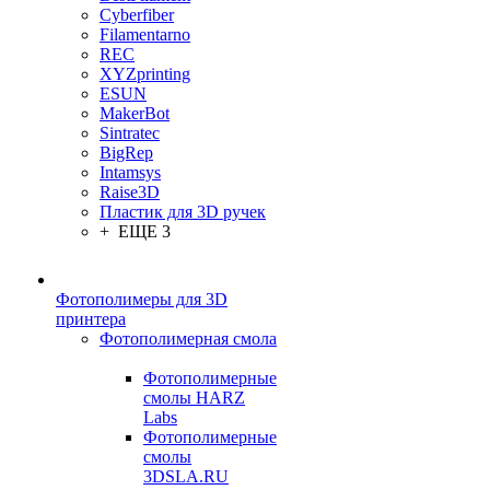
Cyberfiber
Filamentarno
REC
XYZprinting
ESUN
MakerBot
Sintratec
BigRep
Intamsys
Raise3D
Пластик для 3D ручек
+ ЕЩЕ 3
Фотополимеры для 3D
принтера
Фотополимерная смола
Фотополимерные
смолы HARZ
Labs
Фотополимерные
смолы
3DSLA.RU