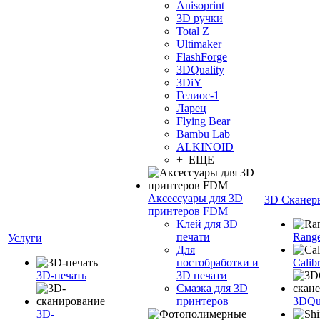
Anisoprint
3D ручки
Total Z
Ultimaker
FlashForge
3DQuality
3DiY
Гелиос-1
Ларец
Flying Bear
Bambu Lab
ALKINOID
+ ЕЩЕ
Аксессуары для 3D
3D Сканер
принтеров FDM
Клей для 3D
печати
Range
Услуги
Для
постобработки и
Calib
3D-печать
3D печати
Смазка для 3D
принтеров
3DQua
3D-