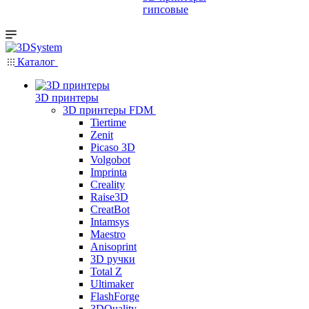
гипсовые
Каталог
3D принтеры
3D принтеры FDM
Tiertime
Zenit
Picaso 3D
Volgobot
Imprinta
Creality
Raise3D
CreatBot
Intamsys
Maestro
Anisoprint
3D ручки
Total Z
Ultimaker
FlashForge
3DQuality