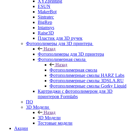
XYZprinting
ESUN
MakerBot
Sintratec
BigRep
Intamsys
Raise3D
Пластик для 3D ручек
Фотополимеры для 3D принтера
Назад
Фотополимеры для 3D принтера
Фотополимерная смола
Назад
Фотополимерная смола
Фотополимерные смолы HARZ Labs
Фотополимерные смолы 3DSLA.RU
Фотополимерные смолы Gorky Liquid
Картриджи с фотополимером для 3D
принтеров Formlabs
ПО
3D Модели
Назад
3D Модели
Тестовые модели
Акции