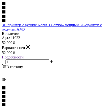
3D принтер Anycubic Kobra 3 Combo– мощный 3D-принтер с
модулем AMS
В наличии
Арт.: 110221
52 000
₽
Варианты цен
52 000
₽
Подробности
В корзину